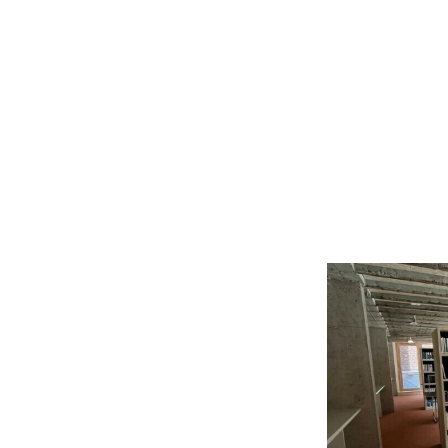
 Innovation
Nieuws
Vacatures
Students
Academy
Fou