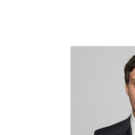
 Innovation
Nieuws
Vacatures
Students
Academy
Fou