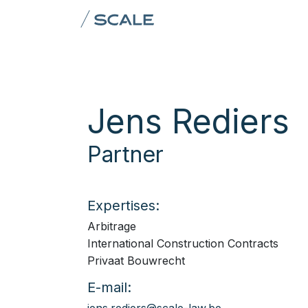
Overslaan naar inhoud
Domeinen
Team
AI &
Jens Rediers
Partner
Expertises:
Arbitrage
International Construction Contracts
Privaat Bouwrecht
E-mail: