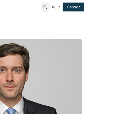
ndation
Client experience
Contact
NL