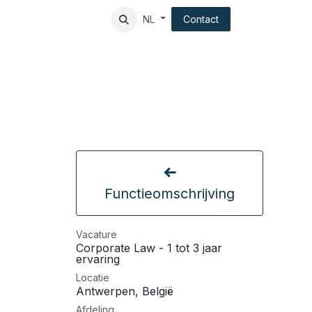
ndation
Client experience
Contact
NL
Functieomschrijving
Vacature
Corporate Law - 1 tot 3 jaar
ervaring
Locatie
Antwerpen
,
België
Afdeling