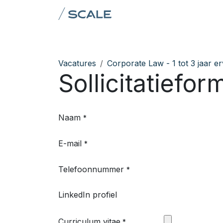
Overslaan naar inhoud
Domeinen
Team
AI &
Vacatures
Corporate Law - 1 tot 3 jaar er
Sollicitatiefor
Naam
*
E-mail
*
Telefoonnummer
*
LinkedIn profiel
Curriculum vitae
*