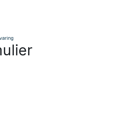
 Innovation
Nieuws
Vacatures
Students
Academy
Fou
varing
mulier