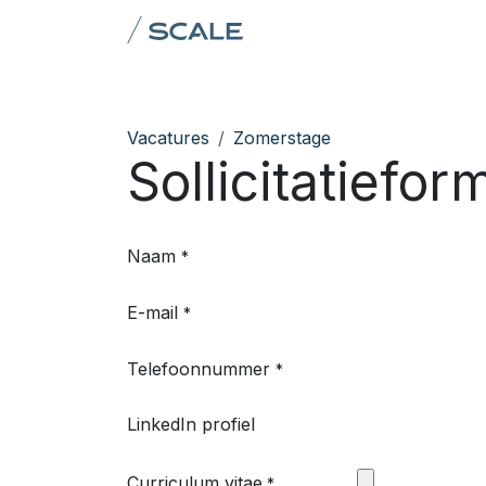
Overslaan naar inhoud
Domeinen
Team
AI &
Vacatures
Zomerstage
Sollicitatiefor
Naam
*
E-mail
*
Telefoonnummer
*
LinkedIn profiel
Curriculum vitae
*