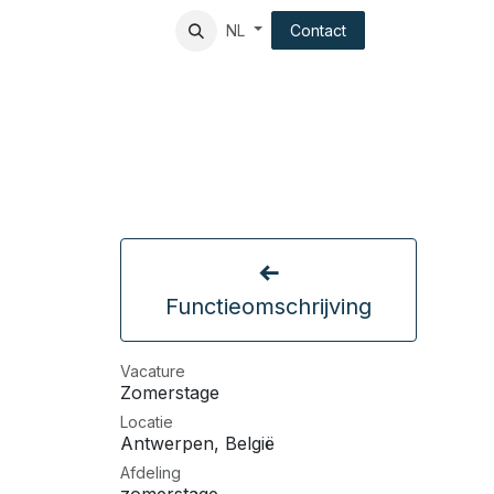
ndation
Client experience
Contact
NL
Functieomschrijving
Vacature
Zomerstage
Locatie
Antwerpen
,
België
Afdeling