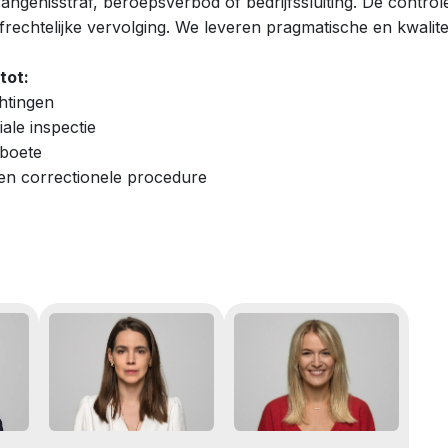
vangenisstraf, beroepsverbod of bedrijfssluiting. De contro
rechtelijke vervolging. We leveren pragmatische en kwaliteit
tot:
htingen
iale inspectie
dboete
een correctionele procedure