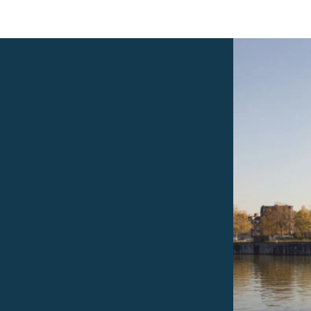
 Innovation
Nieuws
Vacatures
Students
Academy
Fou