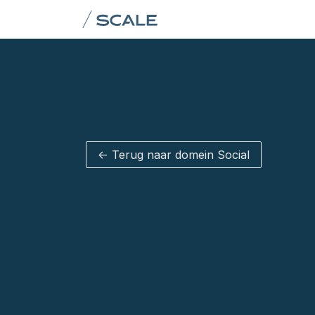
Overslaan naar inhoud
Domeinen
Team
AI &
<- Terug naar domein Social