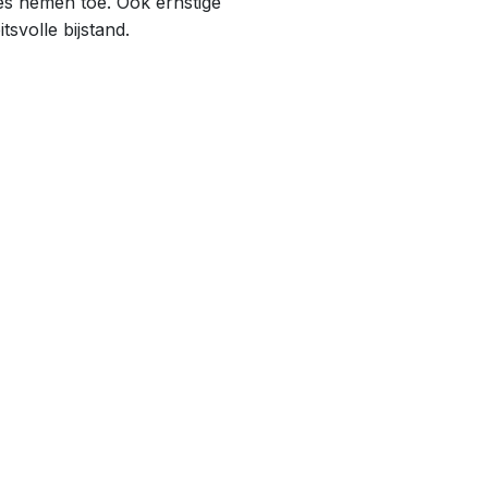
les nemen toe. Ook ernstige
svolle bijstand.