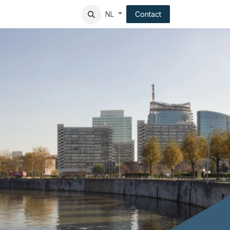
ndation
Client experience
Contact
NL