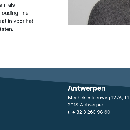
aam als
houding. Ine
at in voor het
taten.
Antwerpen
Mechelsesteenweg 127A, b
2018 Antwerpen
t. + 32 3 260 98 60