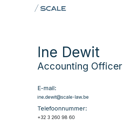
Overslaan naar inhoud
Domeinen
Team
AI &
Ine Dewit
Accounting Officer
E-mail:
ine.dewit@scale-law.be
Telefoonnummer:
+32 3 260 98 60