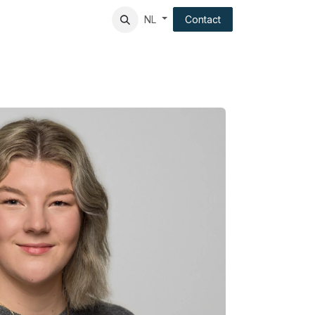
ndation
Client experience
Contact
NL