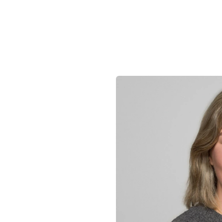
 Innovation
Nieuws
Vacatures
Students
Academy
Fou