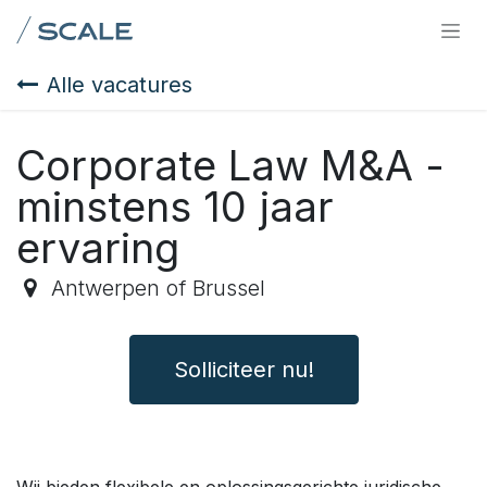
Overslaan naar inhoud
Alle vacatures
Corporate Law M&A -
minstens 10 jaar
ervaring
Antwerpen of Brussel
Solliciteer nu!
Wij bieden flexibele en oplossingsgerichte juridische