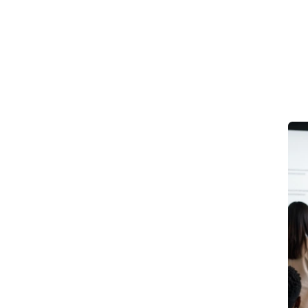
nnovation
News
Job offers
Students
Academy
Founda