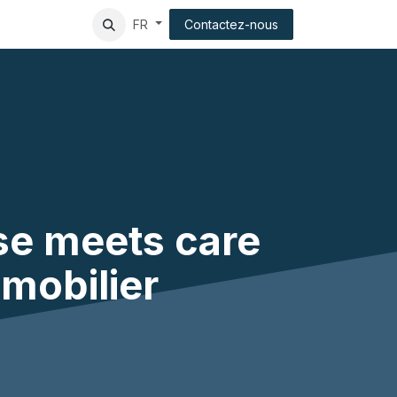
tion
Client experience
Contactez-nous
FR
ise meets care
mmobilier