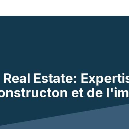
nnovation
News
Job offers
Students
Academy
Founda
 Real Estate: Expert
constructon et de l'i