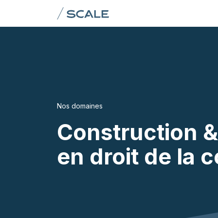
Se rendre au contenu
Domains
Team
AI & I
Nos domaines
Construction &
en droit de la 