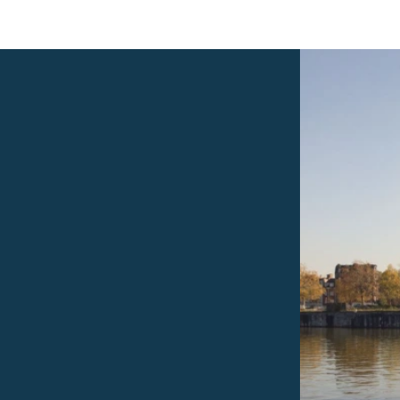
nnovation
News
Job offers
Students
Academy
Founda