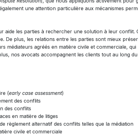
Dispute Resolution
), que nous appliquons activement pour gu
également une attention particulière aux mécanismes permet
r aide les parties à rechercher une solution à leur conflit.
. De plus, les relations entre les parties sont mieux prése
rs médiateurs agréés en matière civile et commerciale, qui
 plus, nos avocats accompagnent les clients tout au long 
re (
early case assessment
)
ement des conflits
n des conflits
aces en matière de litiges
e règlement alternatif des conflits telles que la médiation
tière civile et commerciale