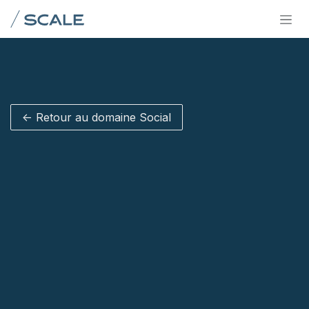
Se rendre au contenu
<- Retour au domaine Social